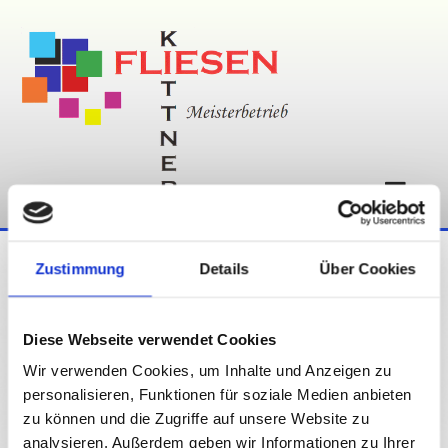
Zum Inhalt springen
Zustimmung
Details
Über Cookies
ÜBER UNS - FLIESEN KITTNER IN BECKUM
Diese Webseite verwendet Cookies
Seit mehr als 15 Jahren für Sie da!
Wir verwenden Cookies, um Inhalte und Anzeigen zu
personalisieren, Funktionen für soziale Medien anbieten
zu können und die Zugriffe auf unsere Website zu
Wir arbeiten in sämtlichen Bereichen der Fliesenverlegung. Vom Neubau
analysieren. Außerdem geben wir Informationen zu Ihrer
bis hin zum Altbau von einer kleinen Modernisierung bis zur kompletten